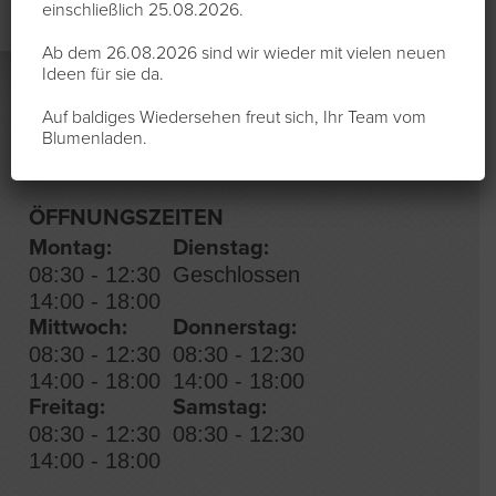
einschließlich 25.08.2026.
Ab dem 26.08.2026 sind wir wieder mit vielen neuen
Ideen für sie da.
Auf baldiges Wiedersehen freut sich, Ihr Team vom
Blumenladen.
ÖFFNUNGSZEITEN
Montag:
Dienstag:
08:30 - 12:30
Geschlossen
14:00 - 18:00
Mittwoch:
Donnerstag:
08:30 - 12:30
08:30 - 12:30
14:00 - 18:00
14:00 - 18:00
Freitag:
Samstag:
08:30 - 12:30
08:30 - 12:30
14:00 - 18:00